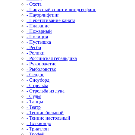
- Охота
- Парусный спорт и виндсерфинг
- Пауэрлифтинг
- Перетягивание каната
- Плавание
- Пожарный
- Полиция
- Пустышка
- Регби
- Ролики
- Российская геральдика
- Рукопожатие
- Рыболовство
- Сердце
- Сноуборд
- Стрельба
- Стрельба из лука
- Судья
- Танцы
- Театр
- Теннис большой
- Теннис настольный
- Тхэквондо
- Триатлон
- Трофей