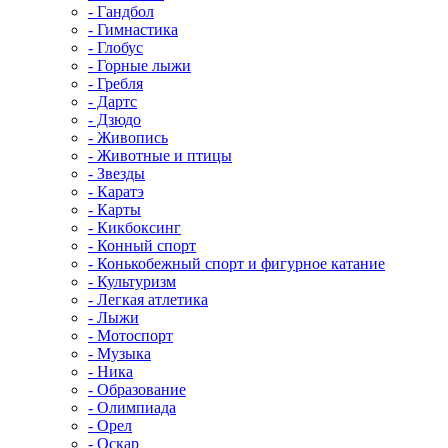
- Гандбол
- Гимнастика
- Глобус
- Горные лыжи
- Гребля
- Дартс
- Дзюдо
- Живопись
- Животные и птицы
- Звезды
- Каратэ
- Карты
- Кикбоксинг
- Конный спорт
- Конькобежный спорт и фигурное катание
- Культуризм
- Легкая атлетика
- Лыжи
- Мотоспорт
- Музыка
- Ника
- Образование
- Олимпиада
- Орел
- Оскар