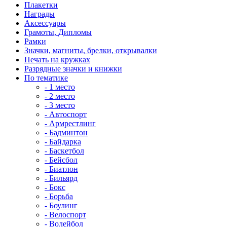
Плакетки
Награды
Аксессуары
Грамоты, Дипломы
Рамки
Значки, магниты, брелки, открывалки
Печать на кружках
Разрядные значки и книжки
По тематике
- 1 место
- 2 место
- 3 место
- Автоспорт
- Армрестлинг
- Бадминтон
- Байдарка
- Баскетбол
- Бейсбол
- Биатлон
- Бильярд
- Бокс
- Борьба
- Боулинг
- Велоспорт
- Волейбол