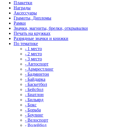
Плакетки
Награды
Аксессуары
Грамоты, Дипломы
Рамки
Значки, магниты, брелки, открывалки
Печать на кружках
Разрядные значки и книжки
По тематике
- 1 место
- 2 место
- 3 место
- Автоспорт
- Армрестлинг
- Бадминтон
- Байдарка
- Баскетбол
- Бейсбол
- Биатлон
- Бильярд
- Бокс
- Борьба
- Боулинг
- Велоспорт
- Волейбол