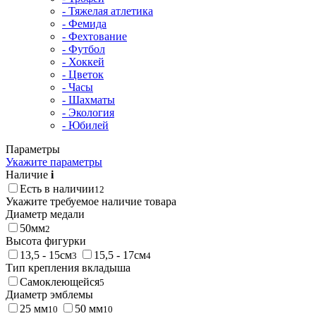
- Тяжелая атлетика
- Фемида
- Фехтование
- Футбол
- Хоккей
- Цветок
- Часы
- Шахматы
- Экология
- Юбилей
Параметры
Укажите параметры
Наличие
i
Есть в наличии
12
Укажите требуемое наличие товара
Диаметр медали
50мм
2
Высота фигурки
13,5 - 15см
15,5 - 17см
3
4
Тип крепления вкладыша
Самоклеющейся
5
Диаметр эмблемы
25 мм
50 мм
10
10