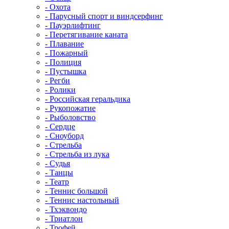
- Охота
- Парусный спорт и виндсерфинг
- Пауэрлифтинг
- Перетягивание каната
- Плавание
- Пожарный
- Полиция
- Пустышка
- Регби
- Ролики
- Российская геральдика
- Рукопожатие
- Рыболовство
- Сердце
- Сноуборд
- Стрельба
- Стрельба из лука
- Судья
- Танцы
- Театр
- Теннис большой
- Теннис настольный
- Тхэквондо
- Триатлон
- Трофей