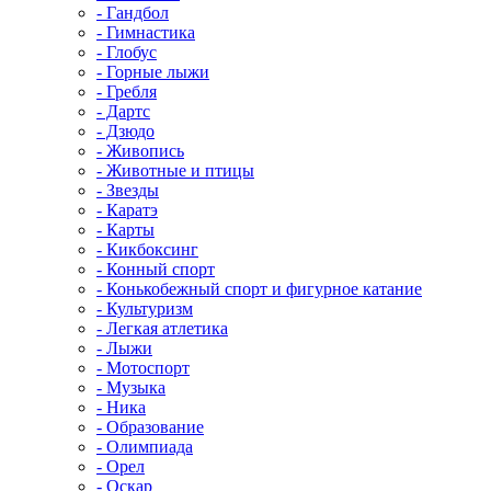
- Гандбол
- Гимнастика
- Глобус
- Горные лыжи
- Гребля
- Дартс
- Дзюдо
- Живопись
- Животные и птицы
- Звезды
- Каратэ
- Карты
- Кикбоксинг
- Конный спорт
- Конькобежный спорт и фигурное катание
- Культуризм
- Легкая атлетика
- Лыжи
- Мотоспорт
- Музыка
- Ника
- Образование
- Олимпиада
- Орел
- Оскар