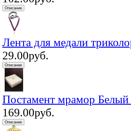
Лента для медали триколо
29.00руб.
Постамент мрамор Белый
169.00руб.