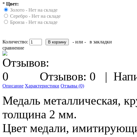
*
Цвет:
Золото - Нет на складе
Серебро - Нет на складе
Бронза - Нет на складе
Количество:
- или -
в закладки
сравнение
Отзывов: 0
|
Напи
Описание
Характеристики
Отзывы (0)
Медаль металлическая, к
толщина 2 мм.
Цвет медали, имитирующи