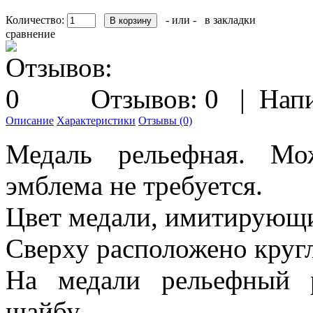
Количество:
- или -
в закладки
сравнение
Отзывов: 0
|
Напи
Описание
Характеристики
Отзывы (0)
Медаль рельефная. Мож
эмблема не требуется.
Цвет медали, имитирующи
Сверху расположено кругл
На медали рельефный р
шайбу.