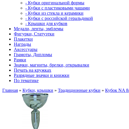
- Кубки оригинальной формы
- Кубки с пластиковыми чашами
- Кубки из стекла и керамики
- Кубки с российской геральдикой
- Крышки для кубков
Медали, ленты, эмблемы
Фигурки, Статуэтки
Плакетки
Награды
Аксессуары
Грамоты, Дипломы
Рамки
Значки, магниты, брелки, открывалки
Печать на кружках
Разрядные значки и книжки
По тематике
Главная
»
Кубки, крышки
»
Традиционные кубки
»
Кубок NA 8